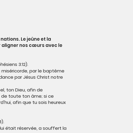
nations. Le jeûne et la
r aligner nos cœurs avec le
hésiens 3:12).
a miséricorde, par le baptême
ndance par Jésus Christ notre
el, ton Dieu, afin de
t de toute ton âme; si ce
'hui, afin que tu sois heureux
3).
ui était réservée, a souffert la